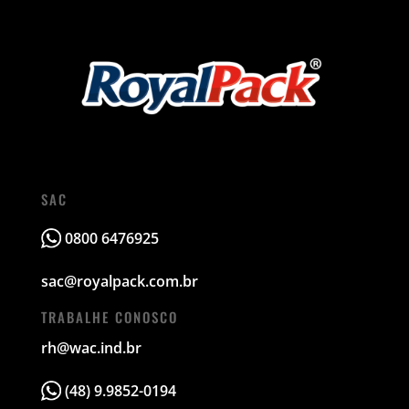
SAC
0800 6476925
sac@royalpack.com.br
TRABALHE CONOSCO
rh@wac.ind.br
(48) 9.9852-0194